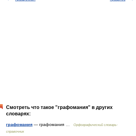
Смотреть что такое "графомания" в других
словарях:
графомания
— графомания …
Орфографический словарь-
справочник