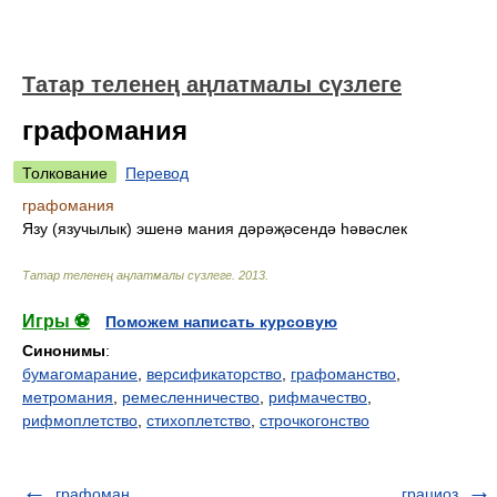
Татар теленең аңлатмалы сүзлеге
графомания
Толкование
Перевод
графомания
Язу (язучылык) эшенә мания дәрәҗәсендә һәвәслек
Татар теленең аңлатмалы сүзлеге
.
2013
.
Игры ⚽
Поможем написать курсовую
Синонимы
:
бумагомарание
,
версификаторство
,
графоманство
,
метромания
,
ремесленничество
,
рифмачество
,
рифмоплетство
,
стихоплетство
,
строчкогонство
графоман
грациоз