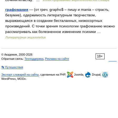
Иллюстрированный энциклопедический словарь
графомания
— (от греч. grapho$ – пишу и mania – страсть,
безумие), одержимость литературным творчеством,
выражающаяся в создании бесталанных, низкосортных
произведений. С точки зрения психологии графоманию можно
рассматривать как болезненное изменение психики …
Литературная энциклопедия
© Академик, 2000-2026
18+
Обратная связь:
Техподдержка
,
Реклама на сайте
👣 Путешествия
Экспорт словарей на сайты
, сделанные на PHP,
Joomla,
Drupal,
WordPress, MODx.